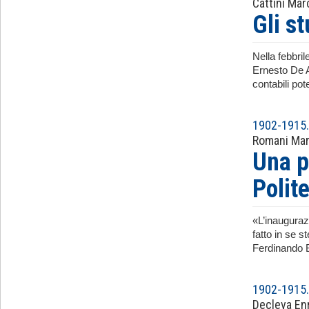
Cattini Mar
Gli s
Nella febbri
Ernesto De A
contabili po
1902-1915. 
Romani Mar
Una p
Polit
«L’inauguraz
fatto in se 
Ferdinando Bo
1902-1915. 
Decleva En