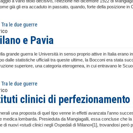
aggio a vario titolo decisivo, l’elezione nel dicembre 1922 di Mangiagal
ome già gli era accaduto in passato, quando, forte della posizione in
Tra le due guerre
rico
ilano e Pavia
della grande guerra le Università in senso proprio attive in Italia erano i
 dalle statistiche ufficiali tra queste ultime, la Bocconi era stata suc
struzione superiore, una categoria eterogenea, in cui entravano le Scu
Tra le due guerre
rico
tituti clinici di perfezionamento
enerali una proposta di quel tipo venne in effetti avanzata l’anno suc
 medica lombarda. Presieduta da Mangiagalli, essa concluse che la mig
ne di nuovi «studi clinici negli Ospedali di Milano»[1], trovandosi però poi