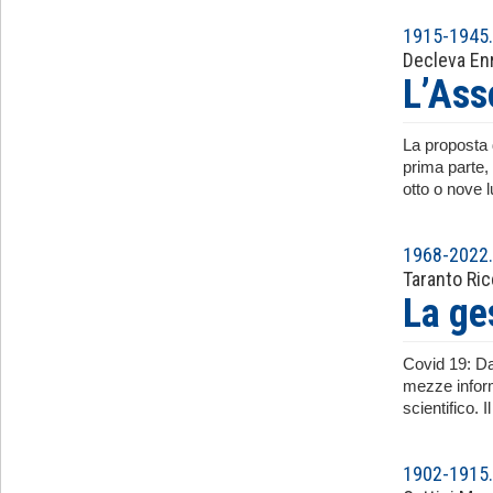
1915-1945. 
Decleva En
L’Ass
La proposta d
prima parte, 
otto o nove 
1968-2022. 
Taranto Ri
La ges
Covid 19: Da
mezze inform
scientifico.
1902-1915. 