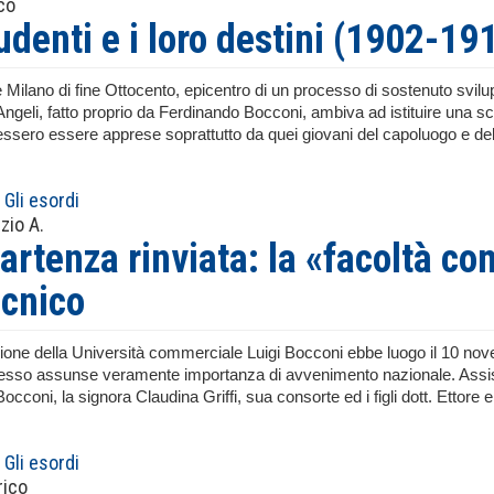
co
tudenti e i loro destini (1902-19
le Milano di fine Ottocento, epicentro di un processo di sostenuto svil
ngeli, fatto proprio da Ferdinando Bocconi, ambiva ad istituire una s
tessero essere apprese soprattutto da quei giovani del capoluogo e delle
Gli esordi
zio A.
artenza rinviata: la «facoltà co
ecnico
ione della Università commerciale Luigi Bocconi ebbe luogo il 10 no
stesso assunse veramente importanza di avvenimento nazionale. Assiste
cconi, la signora Claudina Griffi, sua consorte ed i figli dott. Ettore
Gli esordi
rico