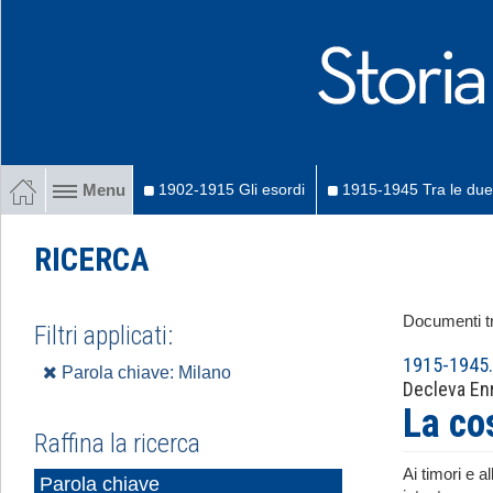
1902-1915 Gli esordi
1915-1945 Tra le due
Menu
RICERCA
Documenti tr
Filtri applicati:
1915-1945. 
Parola chiave: Milano
Decleva En
La co
Raffina la ricerca
Ai timori e a
Parola chiave