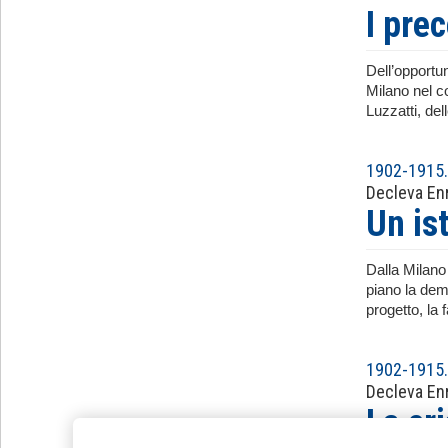
I pre
Dell’opportu
Milano nel co
Luzzatti, del
1902-1915. 
Decleva En
Un is
Dalla Milano 
piano la demo
progetto, la
1902-1915. 
Decleva En
La cri