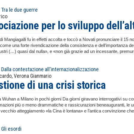
Tra le due guerre
rico
ociazione per lo sviluppo dell’al
i Mangiagalli fu in effetti accolta e toccò a Novati pronunciare il 15 
come una forte rivendicazione della consistenza e dell’importanza del gru
lustri (…) quasi dal nulla», e «non già grazie ad un incessante, premu
Dalla contestazione all'internazionalizzazione
ccardo, Verona Gianmario
tione di una crisi storica
 Wuhan a Milano in pochi giorni Da giorni giravano interrogativi su c
azioni più o meno drammatiche e rassicurazioni beneauguranti, le une e
 Il vecchio atteggiamento «la Cina è lontana» e l’antica convinzione c
Gli esordi