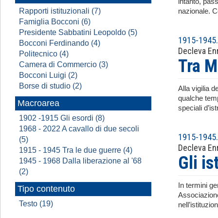
intanto, pass
Rapporti istituzionali (7)
nazionale. C
Famiglia Bocconi (6)
Presidente Sabbatini Leopoldo (5)
1915-1945. 
Bocconi Ferdinando (4)
Decleva En
Politecnico (4)
Tra M
Camera di Commercio (3)
Bocconi Luigi (2)
Borse di studio (2)
Alla vigilia 
qualche tempo
Macroarea
speciali d’i
1902 -1915 Gli esordi (8)
1968 - 2022 A cavallo di due secoli
1915-1945. 
(5)
Decleva En
1915 - 1945 Tra le due guerre (4)
Gli is
1945 - 1968 Dalla liberazione al '68
(2)
In termini g
Tipo contenuto
Associazione
Testo (19)
nell’istituzio