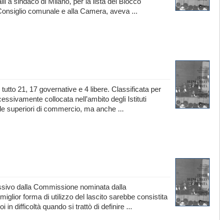
li a sindaco di Milano, per la lista del Blocco
 Consiglio comunale e alla Camera, aveva ...
n tutto 21, 17 governative e 4 libere. Classificata per
cessivamente collocata nell’ambito degli Istituti
ole superiori di commercio, ma anche ...
cessivo dalla Commissione nominata dalla
lior forma di utilizzo del lascito sarebbe consistita
 in difficoltà quando si trattò di definire ...