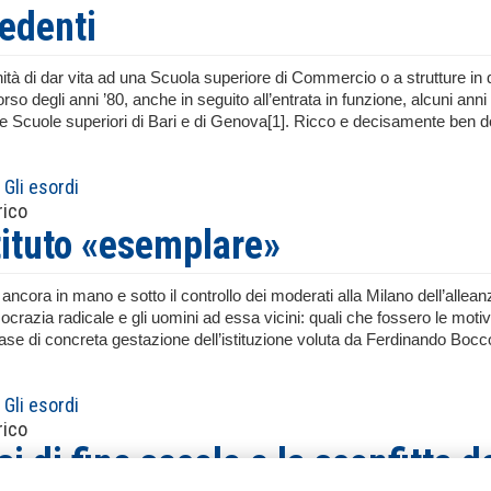
cedenti
nità di dar vita ad una Scuola superiore di Commercio o a strutture i
rso degli anni ’80, anche in seguito all’entrata in funzione, alcuni an
le Scuole superiori di Bari e di Genova[1]. Ricco e decisamente ben dotato
Gli esordi
rico
tituto «esemplare»
ancora in mano e sotto il controllo dei moderati alla Milano dell’alleanz
crazia radicale e gli uomini ad essa vicini: quali che fossero le motiv
 fase di concreta gestazione dell’istituzione voluta da Ferdinando Bocc
Gli esordi
rico
si di fine secolo e la sconfitta 