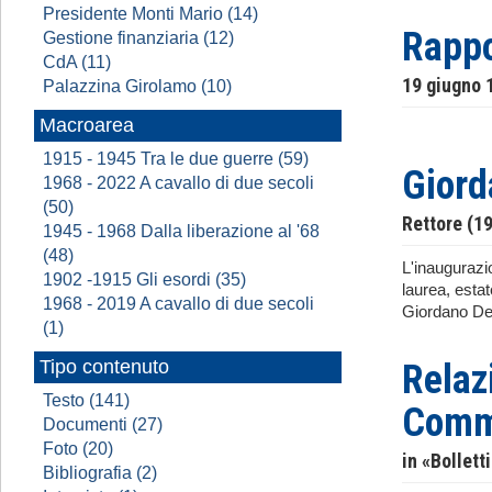
Presidente Monti Mario (14)
Rappo
Gestione finanziaria (12)
CdA (11)
19 giugno 
Palazzina Girolamo (10)
Macroarea
1915 - 1945 Tra le due guerre (59)
Giord
1968 - 2022 A cavallo di due secoli
(50)
Rettore (1
1945 - 1968 Dalla liberazione al '68
(48)
L'inaugurazi
1902 -1915 Gli esordi (35)
laurea, esta
1968 - 2019 A cavallo di due secoli
Giordano Dell
(1)
Tipo contenuto
Relaz
Testo (141)
Comme
Documenti (27)
Foto (20)
in «Bollett
Bibliografia (2)