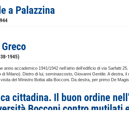
le a Palazzina
1944
 Greco
938-1945)
 anno accademico 1941/1942 nell'atrio dell'edificio di via Sarfatti 25. A
 di Milano). Dietro di lui, seminascosto, Giovanni Gentile. A destra,
visita del Ministro Bottai alla Bocconi. Da destra, per primo De Magist
ca cittadina. Il buon ordine nel
versità Bocconi contro mutilati 
ti contro il rettore dell’Univers