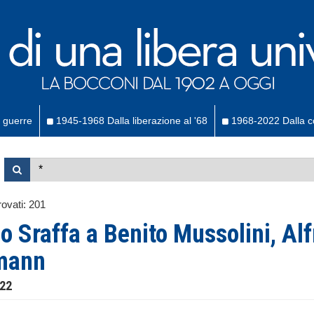
 guerre
1945-1968 Dalla liberazione al '68
1968-2022 Dalla co
ovati:
201
o Sraffa a Benito Mussolini, Alf
mann
922