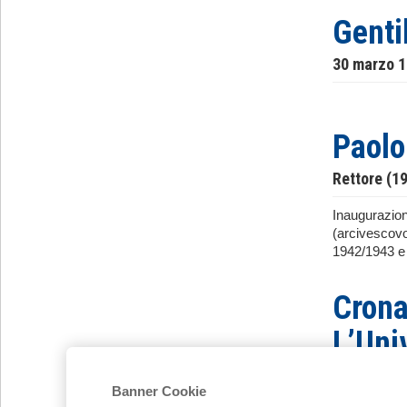
Genti
30 marzo 
Paolo
Rettore (1
Inaugurazione
(arcivescovo
1942/1943 e 
Crona
L’Uni
studen
Banner Cookie