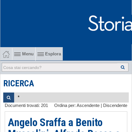
Menu
Esplora
1902-1915 Gli esordi
1915-1945 Tra le due guerre
RICERCA
1945-1968 Dalla liberazione al '68
Documenti trovati:
201
Ordina per:
Ascendente
|
Discendente
1968-2022 Dalla contestazione all'internazionalizzazione
Angelo Sraffa a Benito
-