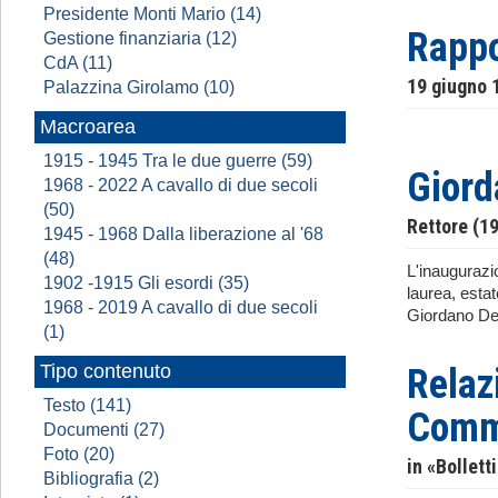
Presidente Monti Mario (14)
Rappo
Gestione finanziaria (12)
CdA (11)
19 giugno 
Palazzina Girolamo (10)
Macroarea
1915 - 1945 Tra le due guerre (59)
Giord
1968 - 2022 A cavallo di due secoli
(50)
Rettore (1
1945 - 1968 Dalla liberazione al '68
(48)
L'inaugurazi
1902 -1915 Gli esordi (35)
laurea, esta
1968 - 2019 A cavallo di due secoli
Giordano Dell
(1)
Tipo contenuto
Relaz
Testo (141)
Comme
Documenti (27)
Foto (20)
in «Bollett
Bibliografia (2)