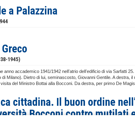
le a Palazzina
1944
 Greco
938-1945)
 anno accademico 1941/1942 nell'atrio dell'edificio di via Sarfatti 25. A
 di Milano). Dietro di lui, seminascosto, Giovanni Gentile. A destra,
visita del Ministro Bottai alla Bocconi. Da destra, per primo De Magist
ca cittadina. Il buon ordine nel
versità Bocconi contro mutilati 
ti contro il rettore dell’Univers