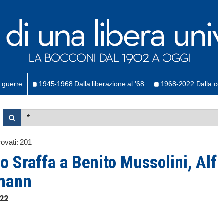
 guerre
1945-1968 Dalla liberazione al '68
1968-2022 Dalla co
ovati:
201
o Sraffa a Benito Mussolini, Alf
mann
922