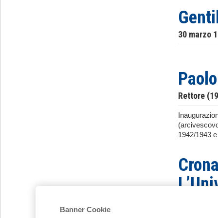
Genti
30 marzo 
Paolo
Rettore (1
Inaugurazione
(arcivescovo
1942/1943 e 
Crona
L’Uni
studen
Banner Cookie