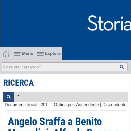
Menu
Esplora
1902-1915 Gli esordi
1915-1945 Tra le due guerre
RICERCA
1945-1968 Dalla liberazione al '68
Documenti trovati:
201
Ordina per:
Ascendente
|
Discendente
1968-2022 Dalla contestazione all'internazionalizzazione
Angelo Sraffa a Benito
-