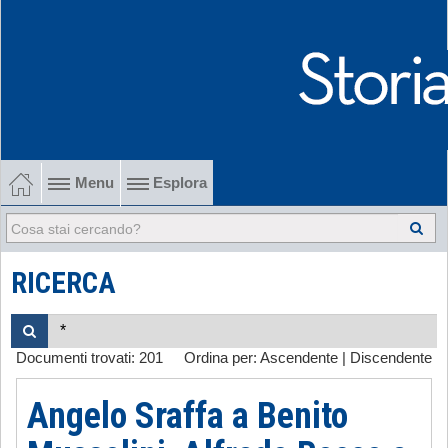
Menu
Esplora
1902-1915 Gli esordi
1915-1945 Tra le due guerre
RICERCA
1945-1968 Dalla liberazione al '68
Documenti trovati:
201
Ordina per:
Ascendente
|
Discendente
1968-2022 Dalla contestazione all'internazionalizzazione
Angelo Sraffa a Benito
-