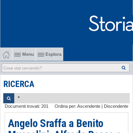
Menu
Esplora
1902-1915 Gli esordi
1915-1945 Tra le due guerre
RICERCA
1945-1968 Dalla liberazione al '68
Documenti trovati:
201
Ordina per:
Ascendente
|
Discendente
1968-2022 Dalla contestazione all'internazionalizzazione
Angelo Sraffa a Benito
-