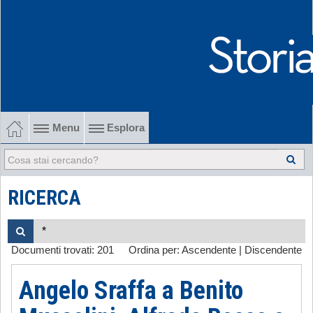
Menu
Esplora
1902-1915 Gli esordi
1915-1945 Tra le due guerre
RICERCA
1945-1968 Dalla liberazione al '68
Documenti trovati:
201
Ordina per:
Ascendente
|
Discendente
1968-2022 Dalla contestazione all'internazionalizzazione
Angelo Sraffa a Benito
-