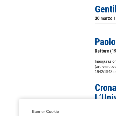
Genti
30 marzo 
Paolo
Rettore (1
Inaugurazione
(arcivescovo
1942/1943 e 
Crona
L’Uni
studen
Banner Cookie