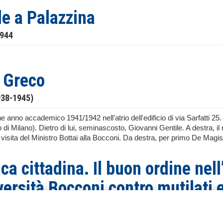
le a Palazzina
1944
 Greco
938-1945)
 anno accademico 1941/1942 nell'atrio dell'edificio di via Sarfatti 25. A
 di Milano). Dietro di lui, seminascosto, Giovanni Gentile. A destra,
visita del Ministro Bottai alla Bocconi. Da destra, per primo De Magist
ca cittadina. Il buon ordine nel
versità Bocconi contro mutilati 
ti contro il rettore dell’Univers