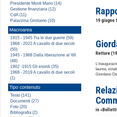
Presidente Monti Mario (14)
Rappo
Gestione finanziaria (12)
CdA (11)
19 giugno 
Palazzina Girolamo (10)
Macroarea
1915 - 1945 Tra le due guerre (59)
Giord
1968 - 2022 A cavallo di due secoli
(50)
Rettore (1
1945 - 1968 Dalla liberazione al '68
(48)
L'inaugurazi
1902 -1915 Gli esordi (35)
laurea, esta
1968 - 2019 A cavallo di due secoli
Giordano Dell
(1)
Tipo contenuto
Relaz
Testo (141)
Comme
Documenti (27)
Foto (20)
in «Bollett
Bibliografia (2)