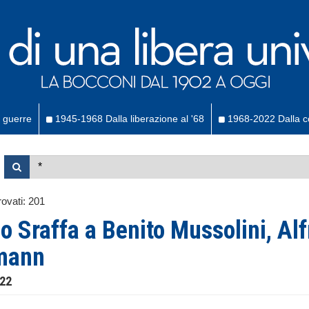
 guerre
1945-1968 Dalla liberazione al '68
1968-2022 Dalla co
ovati:
201
o Sraffa a Benito Mussolini, Alf
mann
922