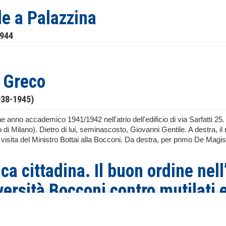
le a Palazzina
1944
 Greco
938-1945)
 anno accademico 1941/1942 nell'atrio dell'edificio di via Sarfatti 25. A
 di Milano). Dietro di lui, seminascosto, Giovanni Gentile. A destra,
visita del Ministro Bottai alla Bocconi. Da destra, per primo De Magist
ca cittadina. Il buon ordine nel
versità Bocconi contro mutilati 
ti contro il rettore dell’Univers