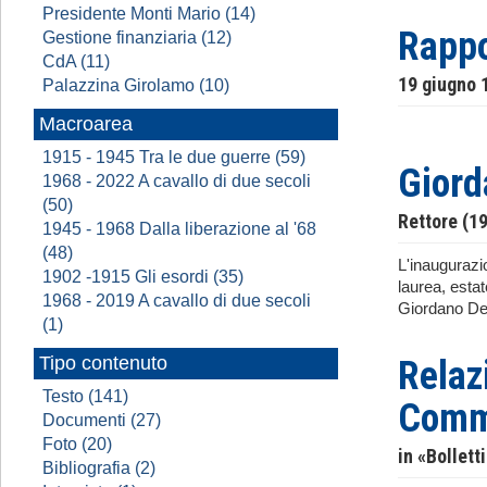
Presidente Monti Mario (14)
Rappo
Gestione finanziaria (12)
CdA (11)
19 giugno 
Palazzina Girolamo (10)
Macroarea
1915 - 1945 Tra le due guerre (59)
Giord
1968 - 2022 A cavallo di due secoli
(50)
Rettore (1
1945 - 1968 Dalla liberazione al '68
(48)
L'inaugurazi
1902 -1915 Gli esordi (35)
laurea, esta
1968 - 2019 A cavallo di due secoli
Giordano Dell
(1)
Tipo contenuto
Relaz
Testo (141)
Comme
Documenti (27)
Foto (20)
in «Bollett
Bibliografia (2)