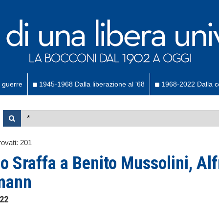
 guerre
1945-1968 Dalla liberazione al '68
1968-2022 Dalla co
ovati:
201
o Sraffa a Benito Mussolini, Alf
mann
922