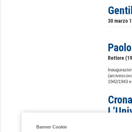
Genti
30 marzo 
Paolo
Rettore (1
Inaugurazione
(arcivescovo
1942/1943 e 
Crona
L’Uni
studen
Banner Cookie