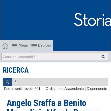
Menu
Esplora
1902-1915 Gli esordi
1915-1945 Tra le due guerre
RICERCA
1945-1968 Dalla liberazione al '68
Documenti trovati:
201
Ordina per:
Ascendente
|
Discendente
1968-2022 Dalla contestazione all'internazionalizzazione
Angelo Sraffa a Benito
-