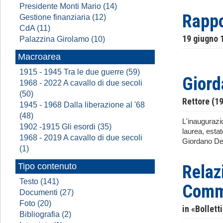
Presidente Monti Mario (14)
Rappo
Gestione finanziaria (12)
CdA (11)
19 giugno 
Palazzina Girolamo (10)
Macroarea
1915 - 1945 Tra le due guerre (59)
Giord
1968 - 2022 A cavallo di due secoli
(50)
Rettore (1
1945 - 1968 Dalla liberazione al '68
(48)
L'inaugurazi
1902 -1915 Gli esordi (35)
laurea, esta
1968 - 2019 A cavallo di due secoli
Giordano Dell
(1)
Tipo contenuto
Relaz
Testo (141)
Comme
Documenti (27)
Foto (20)
in «Bollett
Bibliografia (2)