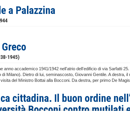
le a Palazzina
1944
 Greco
938-1945)
 anno accademico 1941/1942 nell'atrio dell'edificio di via Sarfatti 25. A
 di Milano). Dietro di lui, seminascosto, Giovanni Gentile. A destra,
visita del Ministro Bottai alla Bocconi. Da destra, per primo De Magist
ca cittadina. Il buon ordine nel
versità Bocconi contro mutilati 
ti contro il rettore dell’Univers