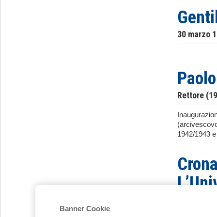
Genti
30 marzo 
Paolo
Rettore (1
Inaugurazione
(arcivescovo
1942/1943 e 
Crona
L’Uni
studen
Banner Cookie