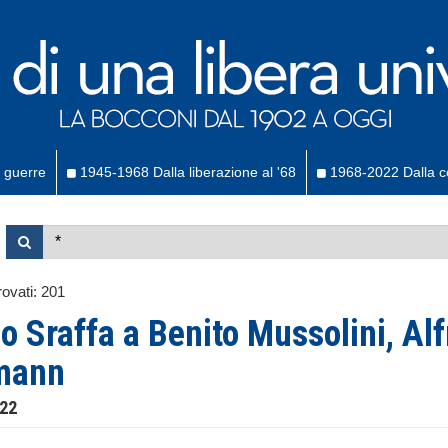
 guerre
1945-1968 Dalla liberazione al '68
1968-2022 Dalla co
ovati:
201
o Sraffa a Benito Mussolini, Alf
mann
922