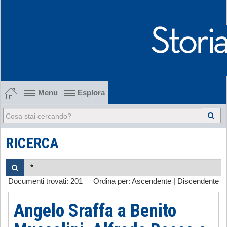
Menu
Esplora
1902-1915 Gli esordi
1915-1945 Tra le due guerre
RICERCA
1945-1968 Dalla liberazione al '68
Documenti trovati:
201
Ordina per:
Ascendente
|
Discendente
1968-2022 Dalla contestazione all'internazionalizzazione
Angelo Sraffa a Benito
-