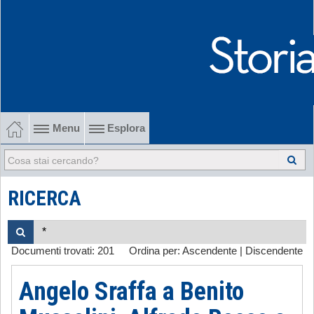
Menu
Esplora
1902-1915 Gli esordi
1915-1945 Tra le due guerre
RICERCA
1945-1968 Dalla liberazione al '68
Documenti trovati:
201
Ordina per:
Ascendente
|
Discendente
1968-2022 Dalla contestazione all'internazionalizzazione
Angelo Sraffa a Benito
-