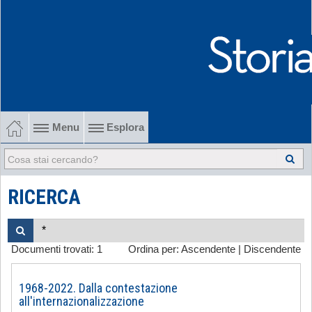
Menu
Esplora
1902-1915 Gli esordi
1915-1945 Tra le due guerre
RICERCA
1945-1968 Dalla liberazione al '68
Documenti trovati:
1
Ordina per:
Ascendente
|
Discendente
1968-2022 Dalla contestazione all'internazionalizzazione
-
1968-2022. Dalla contestazione
all'internazionalizzazione