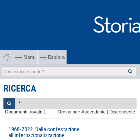
Menu
Esplora
1902-1915 Gli esordi
1915-1945 Tra le due guerre
RICERCA
1945-1968 Dalla liberazione al '68
Documenti trovati:
1
Ordina per:
Ascendente
|
Discendente
1968-2022 Dalla contestazione all'internazionalizzazione
-
1968-2022. Dalla contestazione
all'internazionalizzazione