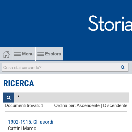
Menu
Esplora
1902-1915 Gli esordi
1915-1945 Tra le due guerre
RICERCA
1945-1968 Dalla liberazione al '68
Documenti trovati:
1
Ordina per:
Ascendente
|
Discendente
1968-2022 Dalla contestazione all'internazionalizzazione
-
1902-1915. Gli esordi
Cattini Marco