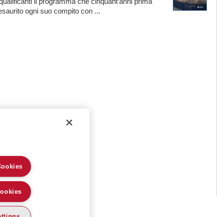
 qualificanti il programma che cinquant’anni prima
saurito ogni suo compito con ...
Cookies
Cookies
ttings