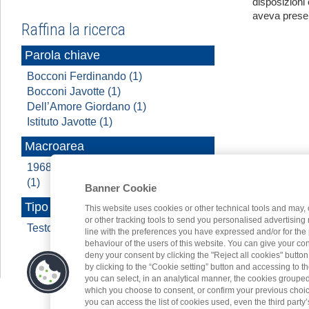
disposizioni 
aveva presen
Raffina la ricerca
Parola chiave
Bocconi Ferdinando (1)
Bocconi Javotte (1)
Dell’Amore Giordano (1)
Istituto Javotte (1)
Macroarea
1968 - 2022 A cavallo di due secoli
(1)
Banner Cookie
Tipo contenuto
This website uses cookies or other technical tools and may, 
or other tracking tools to send you personalised advertising
Testo (1)
line with the preferences you have expressed and/or for the
behaviour of the users of this website. You can give your con
deny your consent by clicking the "Reject all cookies" butt
by clicking to the “Cookie setting” button and accessing to 
you can select, in an analytical manner, the cookies groupe
which you choose to consent, or confirm your previous choices.
you can access the list of cookies used, even the third party