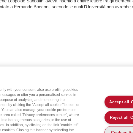
che Leopoldo Sabbatini aveva inserito a chiare lettere fra gli elementi
tato a Fernando Bocconi, secondo le quali l’Università non avrebbe e
only with your consent, also use profiling cookies
 messages or offer you a personalised service in
 purpose of analysing and monitoring the
Accept all 
sent by clicking the "Accept all cookies" button, or
on. You can also manage your cookie preferences
the area called "Privacy preferences center", where
Reject all 
d into homogeneous categories, to the use of
 In addition, by clicking on the link "cookie list",
’s cookies. Closing this banner by selecting the
Cookies Se