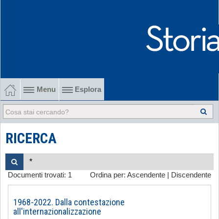
Menu
Esplora
1902-1915 Gli esordi
1915-1945 Tra le due guerre
RICERCA
1945-1968 Dalla liberazione al '68
Documenti trovati:
1
Ordina per:
Ascendente
|
Discendente
1968-2022 Dalla contestazione all'internazionalizzazione
-
1968-2022. Dalla contestazione
all'internazionalizzazione