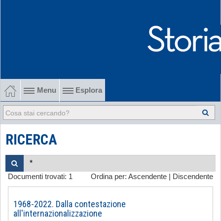
Menu
Esplora
1902-1915 Gli esordi
1915-1945 Tra le due guerre
RICERCA
1945-1968 Dalla liberazione al '68
Documenti trovati:
1
Ordina per:
Ascendente
|
Discendente
1968-2022 Dalla contestazione all'internazionalizzazione
-
1968-2022. Dalla contestazione
all'internazionalizzazione