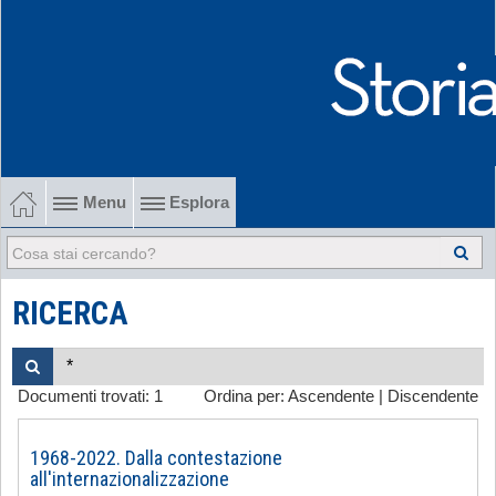
Menu
Esplora
1902-1915 Gli esordi
1915-1945 Tra le due guerre
RICERCA
1945-1968 Dalla liberazione al '68
Documenti trovati:
1
Ordina per:
Ascendente
|
Discendente
1968-2022 Dalla contestazione all'internazionalizzazione
-
1968-2022. Dalla contestazione
all'internazionalizzazione