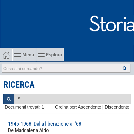
Menu
Esplora
1902-1915 Gli esordi
1915-1945 Tra le due guerre
RICERCA
1945-1968 Dalla liberazione al '68
Documenti trovati:
1
Ordina per:
Ascendente
|
Discendente
1968-2022 Dalla contestazione all'internazionalizzazione
-
1945-1968. Dalla liberazione al '68
De Maddalena Aldo