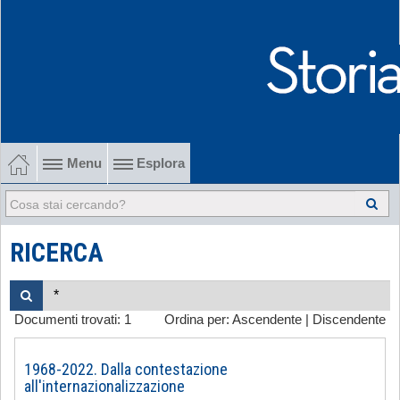
Menu
Esplora
1902-1915 Gli esordi
1915-1945 Tra le due guerre
RICERCA
1945-1968 Dalla liberazione al '68
Documenti trovati:
1
Ordina per:
Ascendente
|
Discendente
1968-2022 Dalla contestazione all'internazionalizzazione
-
1968-2022. Dalla contestazione
all'internazionalizzazione