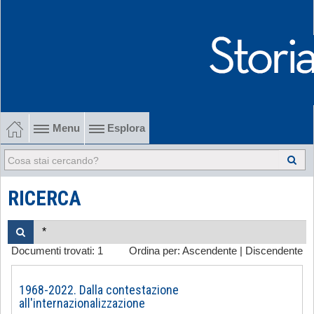
Menu
Esplora
1902-1915 Gli esordi
1915-1945 Tra le due guerre
RICERCA
1945-1968 Dalla liberazione al '68
Documenti trovati:
1
Ordina per:
Ascendente
|
Discendente
1968-2022 Dalla contestazione all'internazionalizzazione
-
1968-2022. Dalla contestazione
all'internazionalizzazione