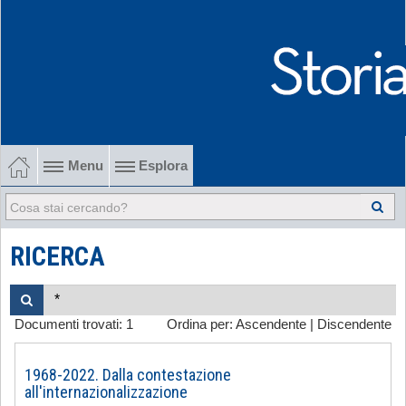
Menu
Esplora
1902-1915 Gli esordi
1915-1945 Tra le due guerre
RICERCA
1945-1968 Dalla liberazione al '68
Documenti trovati:
1
Ordina per:
Ascendente
|
Discendente
1968-2022 Dalla contestazione all'internazionalizzazione
-
1968-2022. Dalla contestazione
all'internazionalizzazione