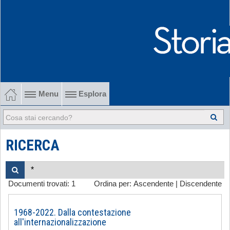
Menu
Esplora
1902-1915 Gli esordi
1915-1945 Tra le due guerre
RICERCA
1945-1968 Dalla liberazione al '68
Documenti trovati:
1
Ordina per:
Ascendente
|
Discendente
1968-2022 Dalla contestazione all'internazionalizzazione
-
1968-2022. Dalla contestazione
all'internazionalizzazione