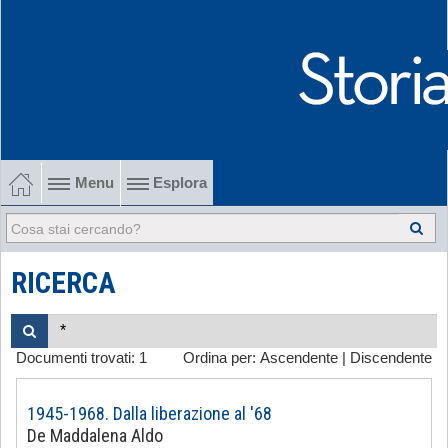
Menu
Esplora
1902-1915 Gli esordi
1915-1945 Tra le due guerre
RICERCA
1945-1968 Dalla liberazione al '68
Documenti trovati:
1
Ordina per:
Ascendente
|
Discendente
1968-2022 Dalla contestazione all'internazionalizzazione
-
1945-1968. Dalla liberazione al '68
De Maddalena Aldo