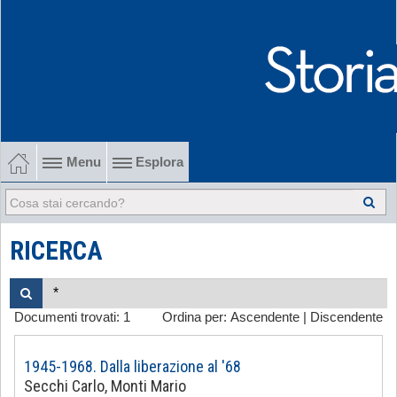
Menu
Esplora
1902-1915 Gli esordi
1915-1945 Tra le due guerre
RICERCA
1945-1968 Dalla liberazione al '68
Documenti trovati:
1
Ordina per:
Ascendente
|
Discendente
1968-2022 Dalla contestazione all'internazionalizzazione
-
1945-1968. Dalla liberazione al '68
Secchi Carlo, Monti Mario