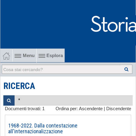
Menu
Esplora
1902-1915 Gli esordi
1915-1945 Tra le due guerre
RICERCA
1945-1968 Dalla liberazione al '68
Documenti trovati:
1
Ordina per:
Ascendente
|
Discendente
1968-2022 Dalla contestazione all'internazionalizzazione
-
1968-2022. Dalla contestazione
all'internazionalizzazione