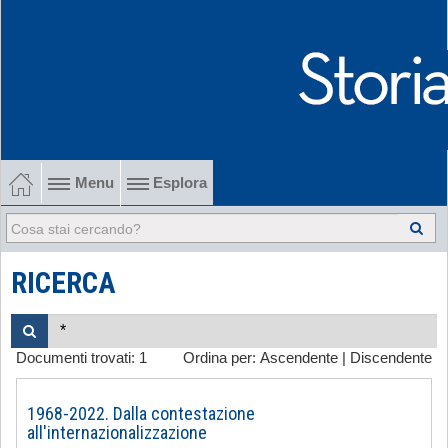
Menu
Esplora
1902-1915 Gli esordi
1915-1945 Tra le due guerre
RICERCA
1945-1968 Dalla liberazione al '68
Documenti trovati:
1
Ordina per:
Ascendente
|
Discendente
1968-2022 Dalla contestazione all'internazionalizzazione
-
1968-2022. Dalla contestazione
all'internazionalizzazione