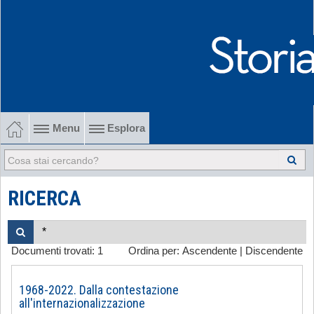
Menu
Esplora
1902-1915 Gli esordi
1915-1945 Tra le due guerre
RICERCA
1945-1968 Dalla liberazione al '68
Documenti trovati:
1
Ordina per:
Ascendente
|
Discendente
1968-2022 Dalla contestazione all'internazionalizzazione
-
1968-2022. Dalla contestazione
all'internazionalizzazione