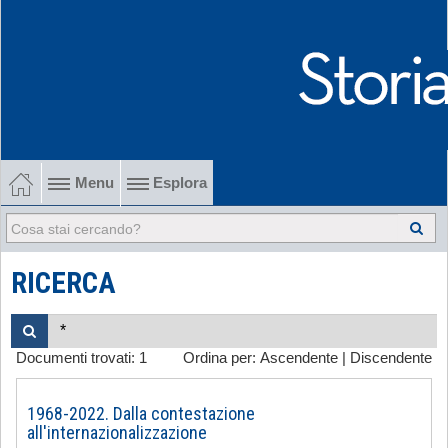
Menu
Esplora
1902-1915 Gli esordi
1915-1945 Tra le due guerre
RICERCA
1945-1968 Dalla liberazione al '68
Documenti trovati:
1
Ordina per:
Ascendente
|
Discendente
1968-2022 Dalla contestazione all'internazionalizzazione
-
1968-2022. Dalla contestazione
all'internazionalizzazione