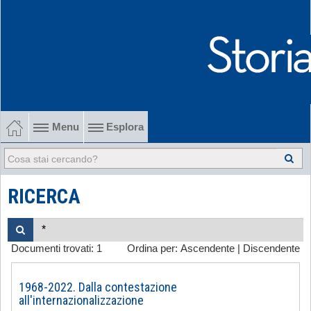
Menu
Esplora
1902-1915 Gli esordi
1915-1945 Tra le due guerre
RICERCA
1945-1968 Dalla liberazione al '68
Documenti trovati:
1
Ordina per:
Ascendente
|
Discendente
1968-2022 Dalla contestazione all'internazionalizzazione
-
1968-2022. Dalla contestazione
all'internazionalizzazione