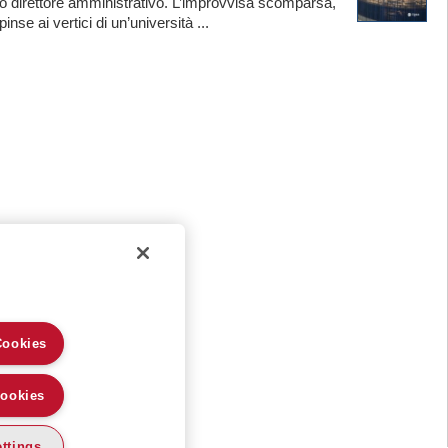
o direttore amministrativo. L’improvvisa scomparsa,
nse ai vertici di un’università ...
Cookies
Cookies
ttings