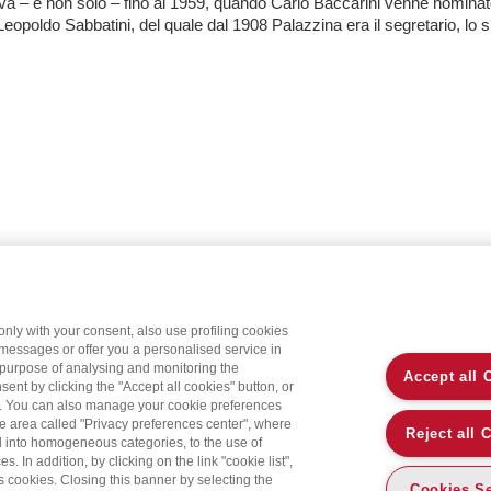
va – e non solo – fino al 1959, quando Carlo Baccarini venne nominat
Leopoldo Sabbatini, del quale dal 1908 Palazzina era il segretario, lo spi
only with your consent, also use profiling cookies
 messages or offer you a personalised service in
 purpose of analysing and monitoring the
Accept all 
sent by clicking the "Accept all cookies" button, or
on. You can also manage your cookie preferences
the area called "Privacy preferences center", where
Reject all 
d into homogeneous categories, to the use of
 In addition, by clicking on the link "cookie list",
’s cookies. Closing this banner by selecting the
Cookies Se