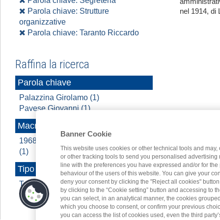
Parola chiave: Segreteria
amministrati
Parola chiave: Strutture
nel 1914, di 
organizzative
Parola chiave: Taranto Riccardo
Raffina la ricerca
Parola chiave
Palazzina Girolamo (1)
Pavese Giovanni (1)
Macroarea
Banner Cookie
1968 - 2022 A cavallo di due secoli
This website uses cookies or other technical tools and may, 
(1)
or other tracking tools to send you personalised advertising
line with the preferences you have expressed and/or for the
Tipo contenuto
behaviour of the users of this website. You can give your con
deny your consent by clicking the "Reject all cookies" butt
Testo (1)
by clicking to the “Cookie setting” button and accessing to 
you can select, in an analytical manner, the cookies groupe
which you choose to consent, or confirm your previous choices.
you can access the list of cookies used, even the third party