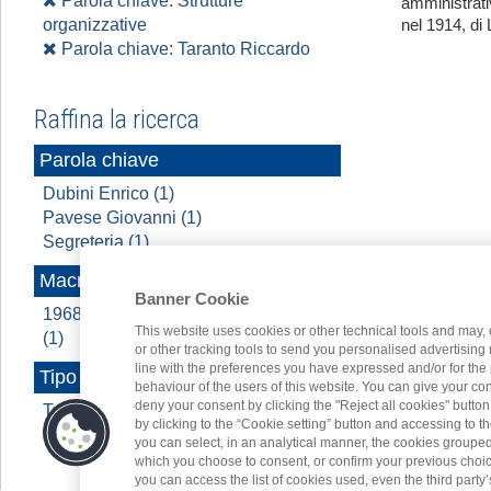
Parola chiave: Strutture
amministrati
organizzative
nel 1914, di 
Parola chiave: Taranto Riccardo
Raffina la ricerca
Parola chiave
Dubini Enrico (1)
Pavese Giovanni (1)
Segreteria (1)
Macroarea
Banner Cookie
1968 - 2022 A cavallo di due secoli
This website uses cookies or other technical tools and may, 
(1)
or other tracking tools to send you personalised advertising
line with the preferences you have expressed and/or for the
Tipo contenuto
behaviour of the users of this website. You can give your con
deny your consent by clicking the "Reject all cookies" butt
Testo (1)
by clicking to the “Cookie setting” button and accessing to 
you can select, in an analytical manner, the cookies groupe
which you choose to consent, or confirm your previous choices.
you can access the list of cookies used, even the third party