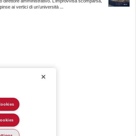
o direttore amministrativo. L’improvvisa scomparsa,
nse ai vertici di un’università ...
Cookies
Cookies
ttings