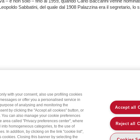
va – e non solo – fino al 1959, quando Carlo Baccarini venne nominat
Leopoldo Sabbatini, del quale dal 1908 Palazzina era il segretario, lo spi
only with your consent, also use profiling cookies
 messages or offer you a personalised service in
 purpose of analysing and monitoring the
Accept all 
sent by clicking the "Accept all cookies" button, or
on. You can also manage your cookie preferences
the area called "Privacy preferences center", where
Reject all 
d into homogeneous categories, to the use of
 In addition, by clicking on the link "cookie list",
’s cookies. Closing this banner by selecting the
Cookies Se