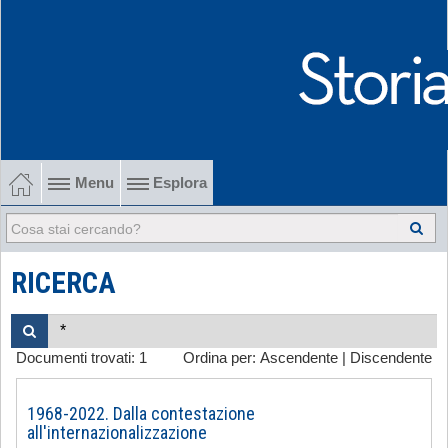
Menu
Esplora
1902-1915 Gli esordi
1915-1945 Tra le due guerre
RICERCA
1945-1968 Dalla liberazione al '68
Documenti trovati:
1
Ordina per:
Ascendente
|
Discendente
1968-2022 Dalla contestazione all'internazionalizzazione
-
1968-2022. Dalla contestazione
all'internazionalizzazione