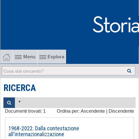
Menu
Esplora
1902-1915 Gli esordi
1915-1945 Tra le due guerre
RICERCA
1945-1968 Dalla liberazione al '68
Documenti trovati:
1
Ordina per:
Ascendente
|
Discendente
1968-2022 Dalla contestazione all'internazionalizzazione
-
1968-2022. Dalla contestazione
all'internazionalizzazione