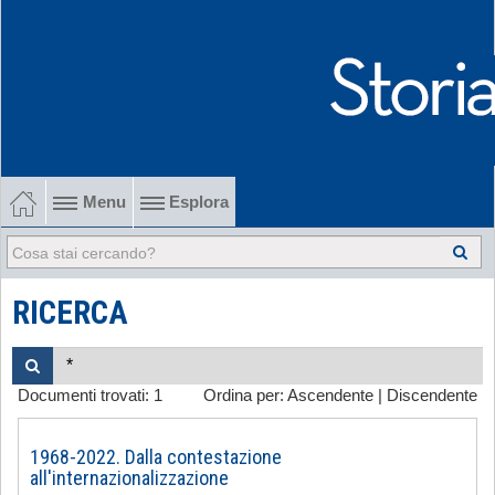
Menu
Esplora
1902-1915 Gli esordi
1915-1945 Tra le due guerre
RICERCA
1945-1968 Dalla liberazione al '68
Documenti trovati:
1
Ordina per:
Ascendente
|
Discendente
1968-2022 Dalla contestazione all'internazionalizzazione
-
1968-2022. Dalla contestazione
all'internazionalizzazione