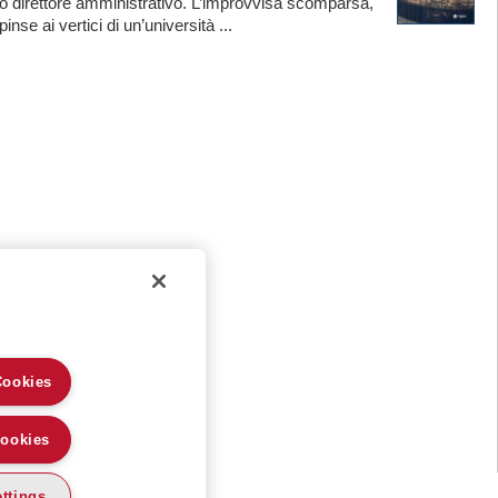
o direttore amministrativo. L’improvvisa scomparsa,
nse ai vertici di un’università ...
Cookies
Cookies
ttings