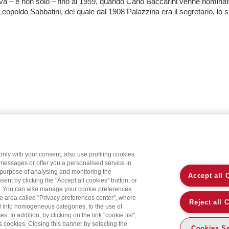
va – e non solo – fino al 1959, quando Carlo Baccarini venne nominat
Leopoldo Sabbatini, del quale dal 1908 Palazzina era il segretario, lo spi
only with your consent, also use profiling cookies
 messages or offer you a personalised service in
 purpose of analysing and monitoring the
Accept all 
sent by clicking the "Accept all cookies" button, or
on. You can also manage your cookie preferences
the area called "Privacy preferences center", where
Reject all 
d into homogeneous categories, to the use of
 In addition, by clicking on the link "cookie list",
’s cookies. Closing this banner by selecting the
Cookies Se