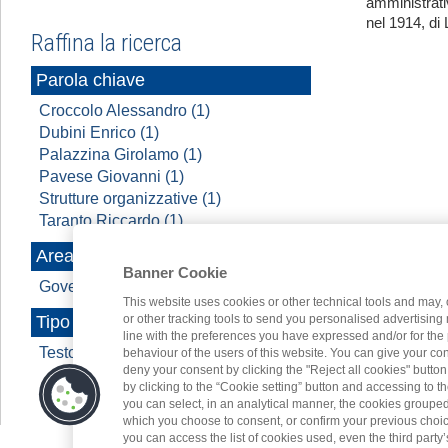
amministrati
nel 1914, di 
Raffina la ricerca
Parola chiave
Croccolo Alessandro (1)
Dubini Enrico (1)
Palazzina Girolamo (1)
Pavese Giovanni (1)
Strutture organizzative (1)
Taranto Riccardo (1)
Area di conoscenza
Banner Cookie
Governance (1)
This website uses cookies or other technical tools and may, 
or other tracking tools to send you personalised advertising
Tipo contenuto
line with the preferences you have expressed and/or for the
Testo (1)
behaviour of the users of this website. You can give your con
deny your consent by clicking the "Reject all cookies" butt
by clicking to the “Cookie setting” button and accessing to 
you can select, in an analytical manner, the cookies groupe
which you choose to consent, or confirm your previous choices.
you can access the list of cookies used, even the third party