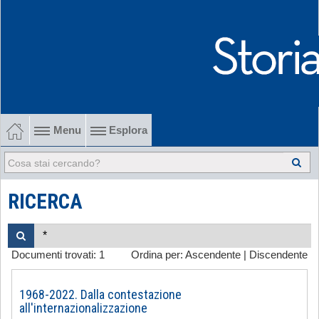
Menu
Esplora
1902-1915 Gli esordi
1915-1945 Tra le due guerre
RICERCA
1945-1968 Dalla liberazione al '68
Documenti trovati:
1
Ordina per:
Ascendente
|
Discendente
1968-2022 Dalla contestazione all'internazionalizzazione
-
1968-2022. Dalla contestazione
all'internazionalizzazione