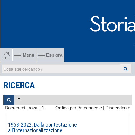
Menu
Esplora
1902-1915 Gli esordi
1915-1945 Tra le due guerre
RICERCA
1945-1968 Dalla liberazione al '68
Documenti trovati:
1
Ordina per:
Ascendente
|
Discendente
1968-2022 Dalla contestazione all'internazionalizzazione
-
1968-2022. Dalla contestazione
all'internazionalizzazione