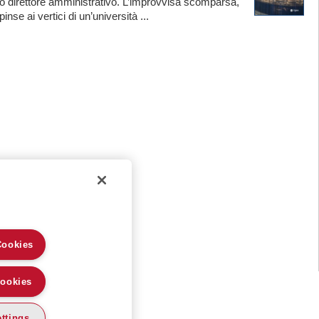
o direttore amministrativo. L’improvvisa scomparsa,
nse ai vertici di un’università ...
Cookies
Cookies
ttings