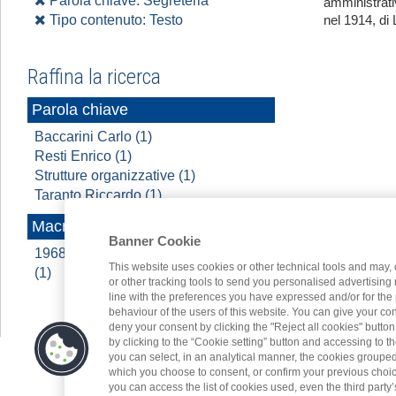
Parola chiave: Segreteria
amministrati
Tipo contenuto: Testo
nel 1914, di 
Raffina la ricerca
Parola chiave
Baccarini Carlo (1)
Resti Enrico (1)
Strutture organizzative (1)
Taranto Riccardo (1)
Macroarea
Banner Cookie
1968 - 2022 A cavallo di due secoli
This website uses cookies or other technical tools and may, 
(1)
or other tracking tools to send you personalised advertising
line with the preferences you have expressed and/or for the
behaviour of the users of this website. You can give your con
deny your consent by clicking the "Reject all cookies" butt
by clicking to the “Cookie setting” button and accessing to 
you can select, in an analytical manner, the cookies groupe
which you choose to consent, or confirm your previous choices.
you can access the list of cookies used, even the third party