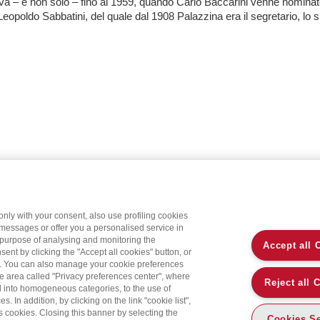
va – e non solo – fino al 1959, quando Carlo Baccarini venne nominat
Leopoldo Sabbatini, del quale dal 1908 Palazzina era il segretario, lo spi
only with your consent, also use profiling cookies
 messages or offer you a personalised service in
 purpose of analysing and monitoring the
Accept all 
sent by clicking the "Accept all cookies" button, or
on. You can also manage your cookie preferences
the area called "Privacy preferences center", where
Reject all 
d into homogeneous categories, to the use of
 In addition, by clicking on the link "cookie list",
’s cookies. Closing this banner by selecting the
Cookies Se