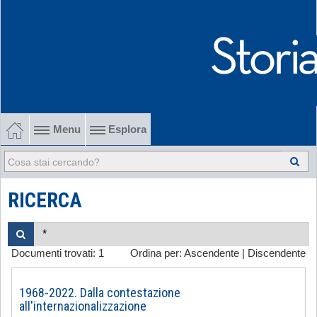
Menu
Esplora
1902-1915 Gli esordi
1915-1945 Tra le due guerre
RICERCA
1945-1968 Dalla liberazione al '68
Documenti trovati:
1
Ordina per:
Ascendente
|
Discendente
1968-2022 Dalla contestazione all'internazionalizzazione
-
1968-2022. Dalla contestazione
all'internazionalizzazione