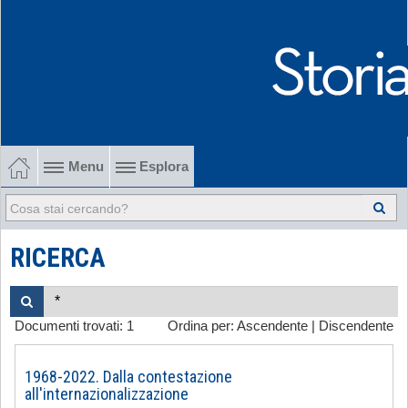
Menu
Esplora
1902-1915 Gli esordi
1915-1945 Tra le due guerre
RICERCA
1945-1968 Dalla liberazione al '68
Documenti trovati:
1
Ordina per:
Ascendente
|
Discendente
1968-2022 Dalla contestazione all'internazionalizzazione
-
1968-2022. Dalla contestazione
all'internazionalizzazione