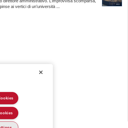
o direttore amministrativo. L’improvvisa scomparsa,
nse ai vertici di un’università ...
Cookies
Cookies
ttings