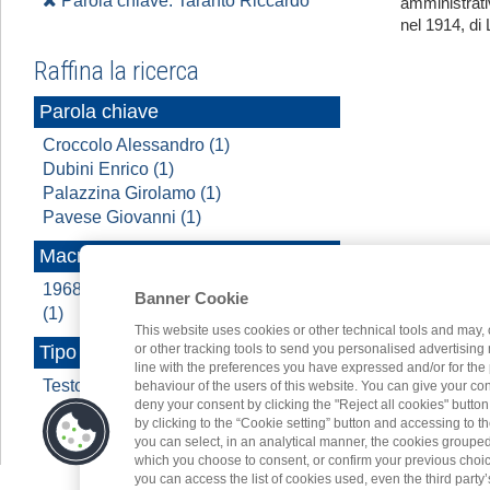
Parola chiave: Taranto Riccardo
amministrati
nel 1914, di 
Raffina la ricerca
Parola chiave
Croccolo Alessandro (1)
Dubini Enrico (1)
Palazzina Girolamo (1)
Pavese Giovanni (1)
Macroarea
1968 - 2022 A cavallo di due secoli
Banner Cookie
(1)
This website uses cookies or other technical tools and may, 
or other tracking tools to send you personalised advertising
Tipo contenuto
line with the preferences you have expressed and/or for the
Testo (1)
behaviour of the users of this website. You can give your con
deny your consent by clicking the "Reject all cookies" butt
by clicking to the “Cookie setting” button and accessing to 
you can select, in an analytical manner, the cookies groupe
which you choose to consent, or confirm your previous choices.
you can access the list of cookies used, even the third party