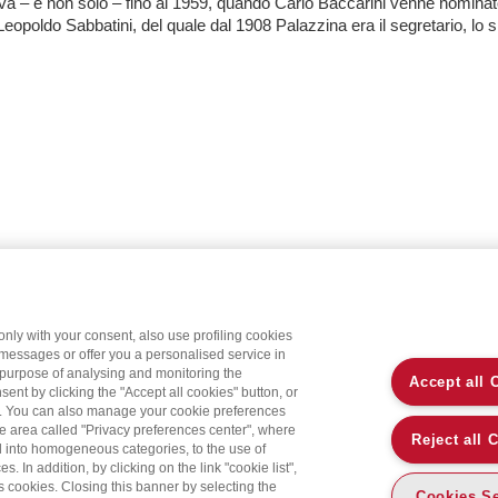
va – e non solo – fino al 1959, quando Carlo Baccarini venne nominat
Leopoldo Sabbatini, del quale dal 1908 Palazzina era il segretario, lo spi
only with your consent, also use profiling cookies
 messages or offer you a personalised service in
 purpose of analysing and monitoring the
Accept all 
sent by clicking the "Accept all cookies" button, or
on. You can also manage your cookie preferences
the area called "Privacy preferences center", where
Reject all 
d into homogeneous categories, to the use of
 In addition, by clicking on the link "cookie list",
’s cookies. Closing this banner by selecting the
Cookies Se