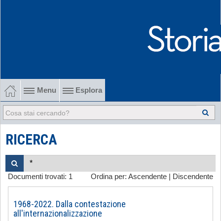
Menu
Esplora
1902-1915 Gli esordi
1915-1945 Tra le due guerre
RICERCA
1945-1968 Dalla liberazione al '68
Documenti trovati:
1
Ordina per:
Ascendente
|
Discendente
1968-2022 Dalla contestazione all'internazionalizzazione
-
1968-2022. Dalla contestazione
all'internazionalizzazione