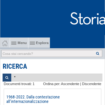
Menu
Esplora
1902-1915 Gli esordi
1915-1945 Tra le due guerre
RICERCA
1945-1968 Dalla liberazione al '68
Documenti trovati:
1
Ordina per:
Ascendente
|
Discendente
1968-2022 Dalla contestazione all'internazionalizzazione
-
1968-2022. Dalla contestazione
all'internazionalizzazione