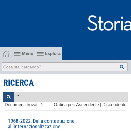
Menu
Esplora
1902-1915 Gli esordi
1915-1945 Tra le due guerre
RICERCA
1945-1968 Dalla liberazione al '68
Documenti trovati:
1
Ordina per:
Ascendente
|
Discendente
1968-2022 Dalla contestazione all'internazionalizzazione
-
1968-2022. Dalla contestazione
all'internazionalizzazione