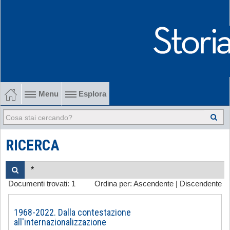
Menu
Esplora
1902-1915 Gli esordi
1915-1945 Tra le due guerre
RICERCA
1945-1968 Dalla liberazione al '68
Documenti trovati:
1
Ordina per:
Ascendente
|
Discendente
1968-2022 Dalla contestazione all'internazionalizzazione
-
1968-2022. Dalla contestazione
all'internazionalizzazione