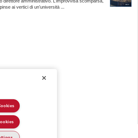
o direttore amministrativo. L’improvvisa scomparsa,
nse ai vertici di un’università ...
Cookies
Cookies
ttings