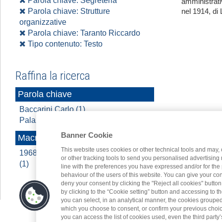
Parola chiave: Segreteria
amministrati
Parola chiave: Strutture
nel 1914, di 
organizzative
Parola chiave: Taranto Riccardo
Tipo contenuto: Testo
Raffina la ricerca
Parola chiave
Baccarini Carlo (1)
Palazzina Girolamo (1)
Banner Cookie
Macroarea
This website uses cookies or other technical tools and may, 
1968 - 2022 A cavallo di due secoli
or other tracking tools to send you personalised advertising
(1)
line with the preferences you have expressed and/or for the
behaviour of the users of this website. You can give your con
deny your consent by clicking the "Reject all cookies" butt
by clicking to the “Cookie setting” button and accessing to 
you can select, in an analytical manner, the cookies groupe
which you choose to consent, or confirm your previous choices.
you can access the list of cookies used, even the third party