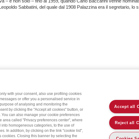
va – e non solo – fino al 1959, quando Carlo Baccarini venne nominat
Leopoldo Sabbatini, del quale dal 1908 Palazzina era il segretario, lo spi
only with your consent, also use profiling cookies
 messages or offer you a personalised service in
 purpose of analysing and monitoring the
Accept all 
sent by clicking the "Accept all cookies" button, or
on. You can also manage your cookie preferences
the area called "Privacy preferences center", where
Reject all 
d into homogeneous categories, to the use of
 In addition, by clicking on the link "cookie list",
’s cookies. Closing this banner by selecting the
Cookies Se